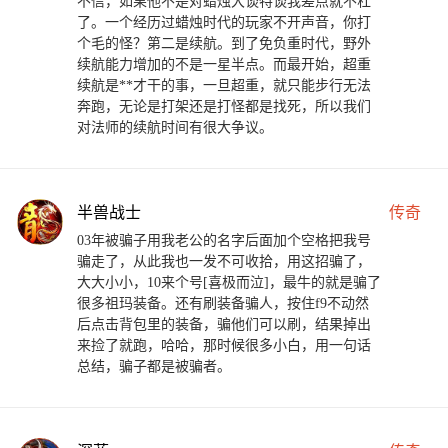
不信，如果他不是对蜡烛大谈特谈我差点就不杠
了。一个经历过蜡烛时代的玩家不开声音，你打
个毛的怪？第二是续航。到了免负重时代，野外
续航能力增加的不是一星半点。而最开始，超重
续航是**才干的事，一旦超重，就只能步行无法
奔跑，无论是打架还是打怪都是找死，所以我们
对法师的续航时间有很大争议。
半兽战士
传奇
03年被骗子用我老公的名字后面加个空格把我号
骗走了，从此我也一发不可收拾，用这招骗了，
大大小小，10来个号[喜极而泣]，最牛的就是骗了
很多祖玛装备。还有刷装备骗人，按住f9不动然
后点击背包里的装备，骗他们可以刷，结果掉出
来捡了就跑，哈哈，那时候很多小白，用一句话
总结，骗子都是被骗者。