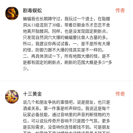
剧毒蜈蚣
传奇
蝙蝠我也长期蹲守过，我玩过一个道士，在骷髅
洞从11级混到了30级，带着巨额金币才恋恋不舍
地离开骷髅洞。同样，也是没发现固定刷新点，
只发现自然洞穴大爆的蝙蝠要比兽人古墓的多。
所以，我建议你再试试看，一、是不是所有大爆
的怪，防御力跟不大爆的怪其实是不一样的。
二、再具体测试一下，所有地图大爆的怪，是不
是都有固定的刷新点，刷新的范围大概是多少*多
少。
十三黄金
传奇
说几个和朋友争执的事情吧，说是朋友，也只是
酒桌关系。第一件事是听声辩位。我说这是每个
玩家必备技能，通过音响里的声音判断怪物的方
位，可以说玩传奇开音响不只是图个气氛，更多
是实际需求，没音响你连怪都找不到。可是朋友