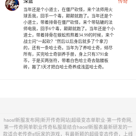
深蓝
传奇
当年还是个小道士，在僵尸砍怪，来个法师用火
球丢我，回手一个毒，颠颠就跑了。当年还是个
小道士，带着排骨在僵尸砍怪，来个带轱辘的法
师电我，回手6个毒，颠颠就跑了。当年还是个小
道士，带着排骨在蜈蚣煎熬着34.99的时候，来个
战士问“一起砍？”然后以后身后就多了个拿刀
的，还有一条哈士奇。当年为了养哈士奇，倾尽
所有，买完哈士奇驯养手册，身上只有3791金
币，于是买两张符，带着白色哈士奇去骷髅板
砖，搬了3天才把白哈士奇养成浅蓝哈士奇。
haosf新服发布网|新开传奇网站|超级变态单职业-第一传奇网,
第一传奇网单职业传奇私服是结合haosf新服表最新研发的一
款适合老传奇sf玩家的游戏，有最新颖的超级变态传奇，上线