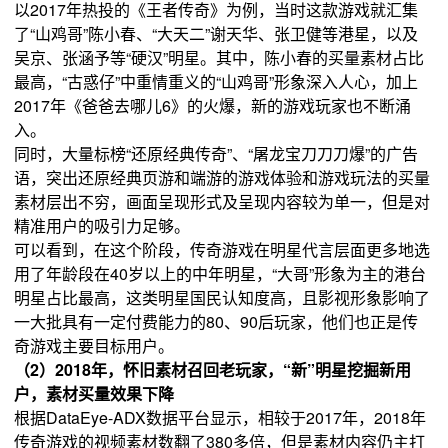
以2017年热投的《王者传奇》为例，当时这款游戏就汇集
了“山鸡哥”陈小春、“大天二”谢天华、张卫健等港星，以及
吴京、张涵予等“硬汉”明星。其中，陈小春的买量素材占比
最高，“古惑仔”中重情重义的“山鸡哥”形象深入人心，加上
2017年《爸爸去哪儿6》的火爆，新的游戏玩家也不断涌
入。
同时，大量标榜“还原经典传奇”、“屠龙宝刀刀刀爆”的广告
语，突出还原经典页游和端游的游戏体验和游戏玩法的买量
素材层出不穷，画面呈现形式及呈现内容较为单一，但是对
精准用户的吸引力足够。
可以看到，在这个阶段，传奇游戏在明星代言层面更多地选
用了年龄段在40岁以上的中年明星，“大哥”形象为主的港台
明星占比最高，这类明星国民认知度高，且影视形象影响了
一大批具有一定付费能力的80、90后玩家，他们也正是传
奇游戏主要目标用户。
（2）2018年，怀旧素材召回老玩家，“新”明星挖掘新用
户，素材买量效果下降
根据DataEye-ADX数据平台显示，相较于2017年，2018年
传奇游戏的视频素材数翻了380多倍，但是素材内容仍主打