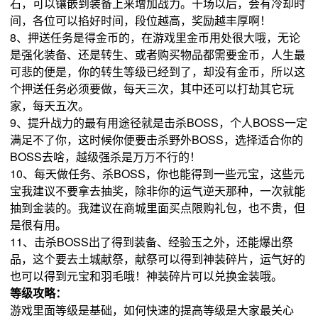
石，可以镶嵌到装备上来增加战力。十场以后，会有冷却时
间，各位可以掐好时间，段位越高，奖励越丰厚啊！
8、押送任务是得金币的，在游戏里金币用处很大哦，无论
是强化装备、还是转生、或者购买物品都需要金币，人生最
可悲的便是，你的转生等级已经到了，却没有金币，所以这
个押送任务必须要做，每天三次，其中还可以打劫其它玩
家，每天五次。
9、提升战力的最有用途径就是击杀BOSS，个人BOSS一定
满足不了你，这时候你便要击杀野外BOSS，选择适合你的
BOSS去啥，越级强杀是万万不行的！
10、每天做任务、杀BOSS，你也能得到一些元宝，这些元
宝我建议不要拿去抽奖，除非你的运气逆天那种，一次就能
抽到金装的。我建议在商城里面买点限购礼包，也不贵，但
是很有用。
11、击杀BOSS出了得到装备、经验玉之外，还能爆出祭
品，这个要去土城献祭，献祭可以得到神装碎片，运气好的
也可以得到元宝和羽毛哦！神装碎片可以兑换金装哦。
等级攻略：
游戏里面等级是基础，如何快速的提高等级是大家最关心