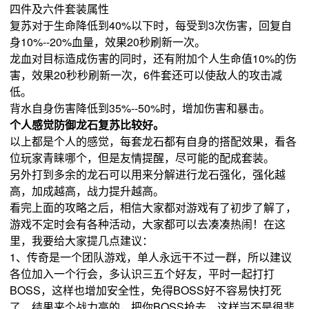
四件及六件套装属性
复苏对于生命降低到40%以下时，每受到3次伤害，回复自
身10%--20%血量，效果20秒刷新一次。
龙血对目标造成伤害的同时，还有附加个人生命值10%的伤
害，效果20秒秒刷新一次，6件套还可以使敌人的攻击减
低。
背水自身伤害降低到35%--50%时，增加伤害和暴击。
个人感觉防御龙石复苏比较好。
以上都是个人的感觉，每套龙石都有自身的搭配效果，看各
位玩家青睐哪个，但是友情提醒，尽可能的配成套装。
另外打到多余的龙石可以用来分解进行龙石强化，强化越
高，加成越高，战力提升越高。
看完上面的攻略之后，相信大家都对游戏有了初步了解了，
游戏不定时会有各种活动，大家都可以去凑凑热闹！在这
里，我要给大家提几点建议：
1、传奇是一个团队游戏，单人永远干不过一群，所以建议
各位加入一个行会，多认识三五个好友，平时一起打打
BOSS，这样也增加安全性，免得BOSS好不容易快打死
了，结果来个战力高的，把你BOSS抢去，这样岂不是很悲