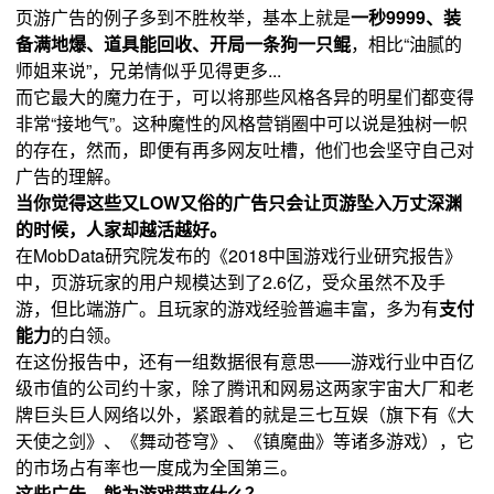
页游广告的例子多到不胜枚举，基本上就是
一秒9999、装
备满地爆、道具能回收、开局一条狗一只鲲
，相比“油腻的
师姐来说”，兄弟情似乎见得更多...
而它最大的魔力在于，可以将那些风格各异的明星们都变得
非常“接地气”。这种魔性的风格营销圈中可以说是独树一帜
的存在，然而，即便有再多网友吐槽，他们也会坚守自己对
广告的理解。
当你觉得这些又LOW又俗的广告只会让页游坠入万丈深渊
的时候，人家却越活越好。
在MobData研究院发布的《2018中国游戏行业研究报告》
中，页游玩家的用户规模达到了2.6亿，受众虽然不及手
游，但比端游广。且玩家的游戏经验普遍丰富，多为有
支付
能力
的白领。
在这份报告中，还有一组数据很有意思——游戏行业中百亿
级市值的公司约十家，除了腾讯和网易这两家宇宙大厂和老
牌巨头巨人网络以外，紧跟着的就是三七互娱（旗下有《大
天使之剑》、《舞动苍穹》、《镇魔曲》等诸多游戏），它
的市场占有率也一度成为全国第三。
这些广告，能为游戏带来什么？