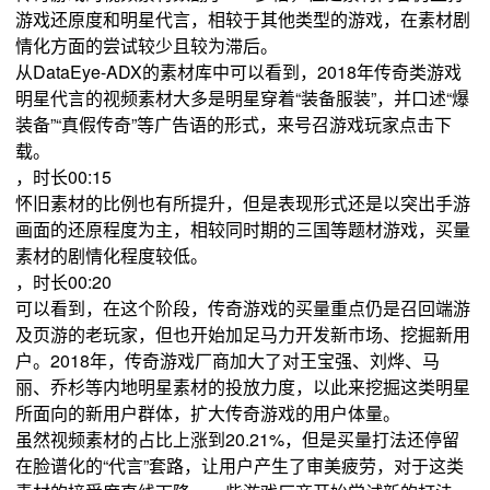
游戏还原度和明星代言，相较于其他类型的游戏，在素材剧
情化方面的尝试较少且较为滞后。
从DataEye-ADX的素材库中可以看到，2018年传奇类游戏
明星代言的视频素材大多是明星穿着“装备服装”，并口述“爆
装备”“真假传奇”等广告语的形式，来号召游戏玩家点击下
载。
，时长00:15
怀旧素材的比例也有所提升，但是表现形式还是以突出手游
画面的还原程度为主，相较同时期的三国等题材游戏，买量
素材的剧情化程度较低。
，时长00:20
可以看到，在这个阶段，传奇游戏的买量重点仍是召回端游
及页游的老玩家，但也开始加足马力开发新市场、挖掘新用
户。2018年，传奇游戏厂商加大了对王宝强、刘烨、马
丽、乔杉等内地明星素材的投放力度，以此来挖掘这类明星
所面向的新用户群体，扩大传奇游戏的用户体量。
虽然视频素材的占比上涨到20.21%，但是买量打法还停留
在脸谱化的“代言”套路，让用户产生了审美疲劳，对于这类