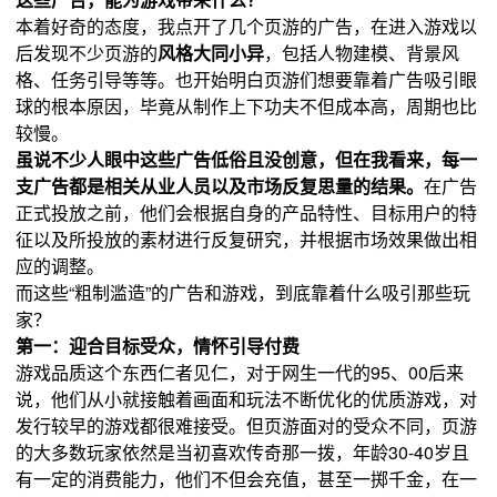
本着好奇的态度，我点开了几个页游的广告，在进入游戏以
后发现不少页游的
风格大同小异
，包括人物建模、背景风
格、任务引导等等。也开始明白页游们想要靠着广告吸引眼
球的根本原因，毕竟从制作上下功夫不但成本高，周期也比
较慢。
虽说不少人眼中这些广告低俗且没创意，但在我看来，每一
支广告都是相关从业人员以及市场反复思量的结果。
在广告
正式投放之前，他们会根据自身的产品特性、目标用户的特
征以及所投放的素材进行反复研究，并根据市场效果做出相
应的调整。
而这些“粗制滥造”的广告和游戏，到底靠着什么吸引那些玩
家？
第一：迎合目标受众，情怀引导付费
游戏品质这个东西仁者见仁，对于网生一代的95、00后来
说，他们从小就接触着画面和玩法不断优化的优质游戏，对
发行较早的游戏都很难接受。但页游面对的受众不同，页游
的大多数玩家依然是当初喜欢传奇那一拨，年龄30-40岁且
有一定的消费能力，他们不但会充值，甚至一掷千金，在一