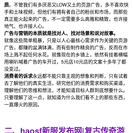
质
。不管我们有多厌恶又LOW又土的页游广告，多不喜欢快
手和土味视频，但他们有拥有者自己的粉丝和市场，而那些
真正能火起来的广告，不一定需要多么高雅和精致，也许接
地气、也许接人心。
广告与营销的本质就是找对人、找对场景和说对故事。
就像这些简单粗暴，只是以人心最核心需求作为关键的页游
广告，都赚的盆满钵满，而有些制作精良的广告，反而在市
场上溅不起任何水花。就像现在的乡镇上，依然有挂着横幅
用喇叭喊着广告的车开过，5元店10元店的文案十多年了都
没变过。
消费者的诉求
永远都不能只靠主观的想象和判断，只有试着
去了解他们的真实生活，研究他们的消费需求和购买渠道，
理解他们的思维和想法，才能知道目标人群到底想要什么。
只要理解了这一点，就知道为什么我们看不上的那些东西，
一直爆火的原因。
二、haosf新服发布网|复古传奇游