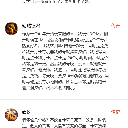
以求! 我一听就呵呵了，果断拒绝了她。
骷髅镰将
传奇
作为一个01年开始玩官服的人，我玩过3个区。刚
开时候在1区，然后家隔壁网吧老板也是个传奇狂
热爱好者。让我转到8区陪他一起玩，当时是免费
给我开月卡有机器我的号就挂着挖矿。我记得当
时是点卡和月卡。点卡是120个小时时间。但是价
格都是35一张。然后我的号晚上没人上就他就开
着挖矿。他法师。我道士。当时还记得法师练级
是真费钱。每天晚上要挖10w的药钱供他练级。当
时毒蛇是没有小地图的。所以基本都是贴墙跑去
僵尸洞挖矿。根本不敢飞随机。
蝎蛇
传奇
情怀值几个钱？不蜕变传奇早死了，这是与时俱
进。散人的咒骂，人民币玩家的掷金，传奇选择