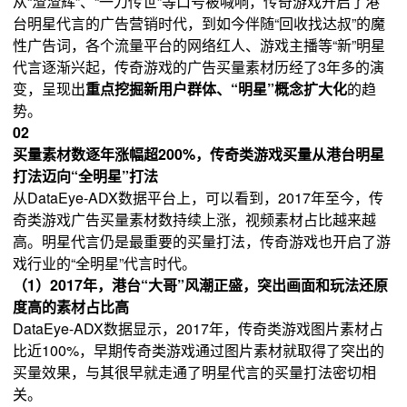
从“渣渣辉”、“一刀传世”等口号被喊响，传奇游戏开启了港
台明星代言的广告营销时代，到如今伴随“回收找达叔”的魔
性广告词，各个流量平台的网络红人、游戏主播等“新”明星
代言逐渐兴起，传奇游戏的广告买量素材历经了3年多的演
变，呈现出
重点挖掘新用户群体、“明星”概念扩大化
的趋
势。
02
买量素材数逐年涨幅超200%，传奇类游戏买量从港台明星
打法迈向“全明星”打法
从DataEye-ADX数据平台上，可以看到，2017年至今，传
奇类游戏广告买量素材数持续上涨，视频素材占比越来越
高。明星代言仍是最重要的买量打法，传奇游戏也开启了游
戏行业的“全明星”代言时代。
（1）2017年，港台“大哥”风潮正盛，突出画面和玩法还原
度高的素材占比高
DataEye-ADX数据显示，2017年，传奇类游戏图片素材占
比近100%，早期传奇类游戏通过图片素材就取得了突出的
买量效果，与其很早就走通了明星代言的买量打法密切相
关。