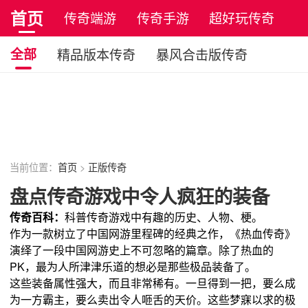
首页
传奇端游
传奇手游
超好玩传奇
正版传奇
全部
精品版本传奇
暴风合击版传奇
金币版本传奇
火龙版本传奇
冰雪版本传奇
单职业传奇
暗黑版本传奇
原始传奇
复古传奇
当前位置：
首页
>
正版传奇
盘点传奇游戏中令人疯狂的装备
传奇百科：
科普传奇游戏中有趣的历史、人物、梗。
作为一款树立了中国网游里程碑的经典之作，《热血传奇》
演绎了一段中国网游史上不可忽略的篇章。除了热血的
PK，最为人所津津乐道的想必是那些极品装备了。
这些装备属性强大，而且非常稀有。一旦得到一把，要么成
为一方霸主，要么卖出令人咂舌的天价。这些梦寐以求的极