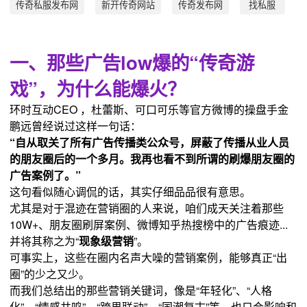
传奇私服发布网
新开传奇网站
传奇发布网
找私服
一、那些广告low爆的“传奇游
戏”，为什么能爆火？
环时互动CEO ，杜蕾斯、可口可乐等官方微博的操盘手金
鹏远曾经说过这样一句话：
“自从取关了所有广告传播类公众号，屏蔽了传播从业人员
的朋友圈后的一个多月。我再也看不到所谓的刷爆朋友圈的
广告案例了。”
这句看似随心调侃的话，其实仔细品品很有意思。
尤其是对于混迹在营销圈的人来说，咱们成天关注着那些
10W+、朋友圈刷屏案例、微博知乎热搜榜中的广告痕迹...
并将其称之为“
现象级营销
”。
可事实上，这些在圈内名声大噪的营销案例，能够真正“出
圈”的少之又少。
而我们总结出的那些营销关键词，像是“年轻化”、“人格
化”、“情感共鸣”、“跨界联动”、“国潮复古”等，也只会影响和