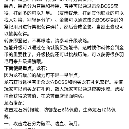
装备，装备分为普装和神装，普装可以通过击杀BOSS获
得，打到多的可以升星。（友情提示：打到其他职业的可以
找人对换，别轻易分解）。金装可以通过击杀BOSS得到的
祭祀用具进行祭祀获得碎片，然后合成金装。当然土豪也可
以抽奖获得。
转身即登记，不再啰嗦，请参考升级攻略。
技能升级可以通过在商城购买技能书，这时候你就体会到金
币的重要性了，升级技能还可以挑战历练，可以获得很多羽
毛用来升级翅膀哦。
下面便是重点，龙石：
因为龙石增加的战力可不是一星半点。
龙石获得途径有击杀龙穴BOSS和购买龙石礼包获得。充值
玩家可以购买龙石礼包，散人玩家可以通过夜袭沙城、跨服
擂台获得荣誉值，在荣誉商店里面购买。
龙石搭配：
攻击龙石2转佩戴，防御龙石6转佩戴，生命龙石12转佩
戴。
一、攻击龙石分为破军、嗜血、满月。