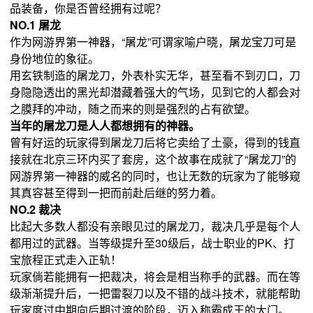
品装备，你是否曾经拥有过呢？
NO.1 屠龙
作为网游界第一神器，“屠龙”可谓家喻户晓，屠龙宝刀可是
身份地位的象征。
用玄铁制造的屠龙刀，外表朴实无华，甚至看不到刃口，刀
身隐隐透出的黑光却潜藏着强大的气场，见到它的人都会对
之膜拜的冲动，随之而来的则是强烈的占有欲望。
当年的屠龙刀是人人都想拥有的神器。
曾有好运的玩家得到屠龙刀后将它卖给了土豪，得到的钱直
接就在北京三环内买了套房，这个故事在成就了“屠龙刀”的
网游界第一神器的威名的同时，也让无数的玩家为了能够窥
其真容甚至得到一把而前赴后继的努力着。
NO.2 裁决
比起大多数人都没有亲眼见过的屠龙刀，裁决几乎是每个人
都用过的武器。当等级提升至30级后，战士职业的PK、打
宝旅程正式走入正轨！
玩家倘若能拥有一把裁决，将会是相当称手的武器。而在等
级渐渐提升后，一把雷裂刀以及不错的战斗技术，就能帮助
玩家度过中期向后期过渡的阶段，迈入称霸成王的大门。