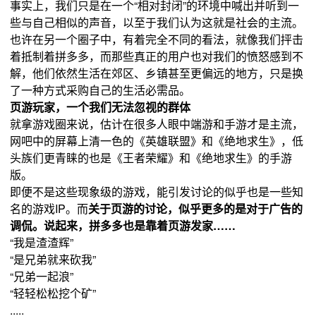
事实上，我们只是在一个“相对封闭”的环境中喊出并听到一
些与自己相似的声音，以至于我们认为这就是社会的主流。
也许在另一个圈子中，有着完全不同的看法，就像我们抨击
着抵制着拼多多，而那些真正的用户也对我们的愤怒感到不
解，他们依然生活在郊区、乡镇甚至更偏远的地方，只是换
了一种方式采购自己的生活必需品。
页游玩家，一个我们无法忽视的群体
就拿游戏圈来说，估计在很多人眼中端游和手游才是主流，
网吧中的屏幕上清一色的《英雄联盟》和《绝地求生》，低
头族们更青睐的也是《王者荣耀》和《绝地求生》的手游
版。
即便不是这些现象级的游戏，能引发讨论的似乎也是一些知
名的游戏IP。而
关于页游的讨论，似乎更多的是对于广告的
调侃。说起来，拼多多也是靠着页游发家……
“我是渣渣辉”
“是兄弟就来砍我”
“兄弟一起浪”
“轻轻松松挖个矿”
.....