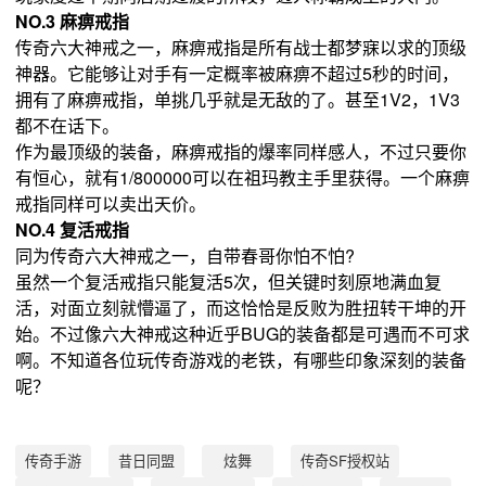
NO.3 麻痹戒指
传奇六大神戒之一，麻痹戒指是所有战士都梦寐以求的顶级
神器。它能够让对手有一定概率被麻痹不超过5秒的时间，
拥有了麻痹戒指，单挑几乎就是无敌的了。甚至1V2，1V3
都不在话下。
作为最顶级的装备，麻痹戒指的爆率同样感人，不过只要你
有恒心，就有1/800000可以在祖玛教主手里获得。一个麻痹
戒指同样可以卖出天价。
NO.4 复活戒指
同为传奇六大神戒之一，自带春哥你怕不怕?
虽然一个复活戒指只能复活5次，但关键时刻原地满血复
活，对面立刻就懵逼了，而这恰恰是反败为胜扭转干坤的开
始。不过像六大神戒这种近乎BUG的装备都是可遇而不可求
啊。不知道各位玩传奇游戏的老铁，有哪些印象深刻的装备
呢？
传奇手游
昔日同盟
炫舞
传奇SF授权站