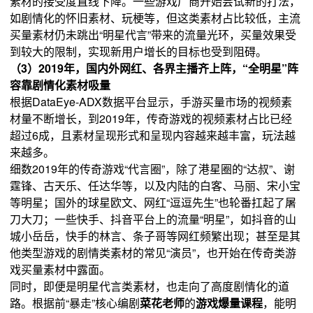
素材的接受度直线下降。一些游戏厂商开始尝试新的打法，
如剧情化的怀旧素材、玩梗等，但这类素材占比较低，主流
买量素材仍未跳出“明星代言”带来的流量光环，买量效果受
到较大的限制，实现新用户增长的目标也受到阻碍。
（3）2019年，国内外网红、各界主播齐上阵，“全明星”阵
容靠剧情化素材吸量
根据DataEye-ADX数据平台显示，手游买量市场的视频素
材量不断增长，到2019年，传奇游戏的视频素材占比已经
超过6成，且素材呈现形式和呈现内容越来越丰富，玩法越
来越多。
细数2019年的传奇游戏“代言圈”，除了港星圈的“达叔”、谢
霆锋、古天乐、任达华等，以及内陆的白客、马丽、宋小宝
等明星；国外的球星欧文、网红“逗逗先生”也轮番扛起了屠
刀大刀；一些快手、抖音平台上的流量“明星”，如抖音的山
城小岳岳，快手的林言、条子哥等网红频繁出现；甚至是其
他类型游戏的剧情类素材的常见“演员”，也开始在传奇类游
戏买量素材中露面。
同时，即便是明星代言类素材，也走向了高度剧情化的道
路。根据前“暴走”核心编剧
菜花老师
的
游戏爆量课程
，能明