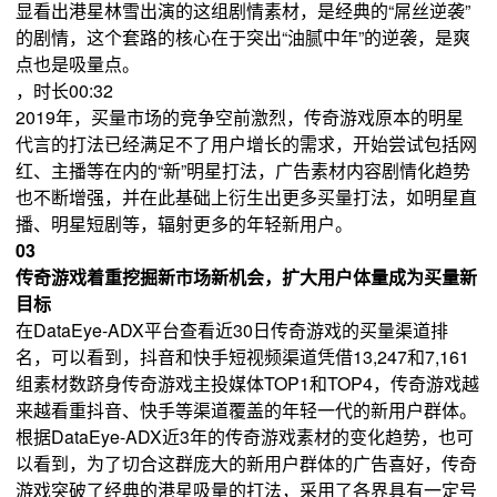
显看出港星林雪出演的这组剧情素材，是经典的“屌丝逆袭”
的剧情，这个套路的核心在于突出“油腻中年”的逆袭，是爽
点也是吸量点。
，时长00:32
2019年，买量市场的竞争空前激烈，传奇游戏原本的明星
代言的打法已经满足不了用户增长的需求，开始尝试包括网
红、主播等在内的“新”明星打法，广告素材内容剧情化趋势
也不断增强，并在此基础上衍生出更多买量打法，如明星直
播、明星短剧等，辐射更多的年轻新用户。
03
传奇游戏着重挖掘新市场新机会，扩大用户体量成为买量新
目标
在DataEye-ADX平台查看近30日传奇游戏的买量渠道排
名，可以看到，抖音和快手短视频渠道凭借13,247和7,161
组素材数跻身传奇游戏主投媒体TOP1和TOP4，传奇游戏越
来越看重抖音、快手等渠道覆盖的年轻一代的新用户群体。
根据DataEye-ADX近3年的传奇游戏素材的变化趋势，也可
以看到，为了切合这群庞大的新用户群体的广告喜好，传奇
游戏突破了经典的港星吸量的打法，采用了各界具有一定号