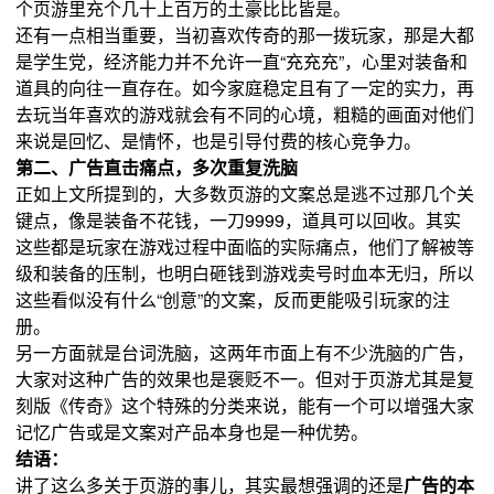
个页游里充个几十上百万的土豪比比皆是。
还有一点相当重要，当初喜欢传奇的那一拨玩家，那是大都
是学生党，经济能力并不允许一直“充充充”，心里对装备和
道具的向往一直存在。如今家庭稳定且有了一定的实力，再
去玩当年喜欢的游戏就会有不同的心境，粗糙的画面对他们
来说是回忆、是情怀，也是引导付费的核心竞争力。
第二、广告直击痛点，多次重复洗脑
正如上文所提到的，大多数页游的文案总是逃不过那几个关
键点，像是装备不花钱，一刀9999，道具可以回收。其实
这些都是玩家在游戏过程中面临的实际痛点，他们了解被等
级和装备的压制，也明白砸钱到游戏卖号时血本无归，所以
这些看似没有什么“创意”的文案，反而更能吸引玩家的注
册。
另一方面就是台词洗脑，这两年市面上有不少洗脑的广告，
大家对这种广告的效果也是褒贬不一。但对于页游尤其是复
刻版《传奇》这个特殊的分类来说，能有一个可以增强大家
记忆广告或是文案对产品本身也是一种优势。
结语：
讲了这么多关于页游的事儿，其实最想强调的还是
广告的本