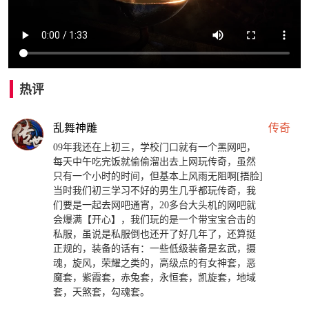
热评
乱舞神雕
传奇
09年我还在上初三，学校门口就有一个黑网吧，
每天中午吃完饭就偷偷溜出去上网玩传奇，虽然
只有一个小时的时间，但基本上风雨无阻啊[捂脸]
当时我们初三学习不好的男生几乎都玩传奇，我
们要是一起去网吧通宵，20多台大头机的网吧就
会爆满【开心】，我们玩的是一个带宝宝合击的
私服，虽说是私服倒也还开了好几年了，还算挺
正规的，装备的话有：一些低级装备是玄武，摄
魂，旋风，荣耀之类的，高级点的有女神套，恶
魔套，紫霞套，赤兔套，永恒套，凯旋套，地域
套，天煞套，勾魂套。